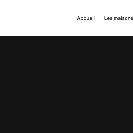
Accueil
Les maison
D #13
ric Delfosse : Le touche à tout de