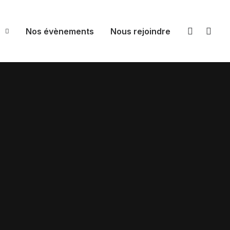
s
Nos évènements
Nous rejoindre
 la petite brocante !