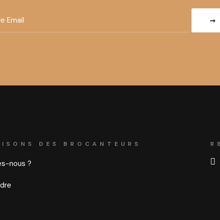
AISONS DES BROCANTEURS
R
s-nous ?
ndre