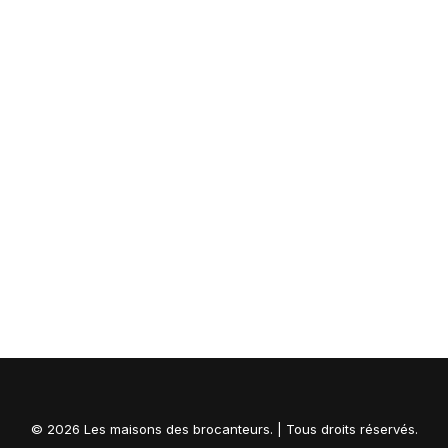
Product Frame
$
135.00
AJOUTER AU PANIER
© 2026 Les maisons des brocanteurs. | Tous droits réservés.